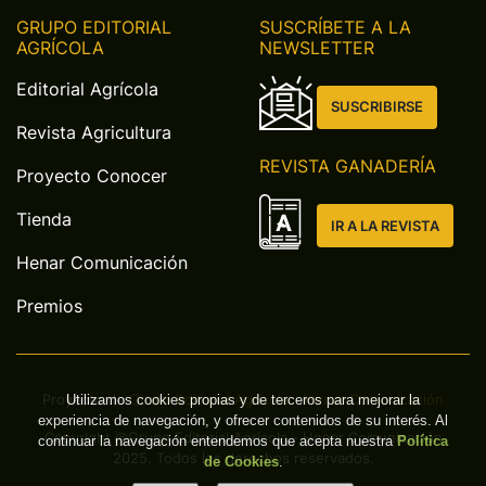
GRUPO EDITORIAL
SUSCRÍBETE A LA
AGRÍCOLA
NEWSLETTER
Editorial Agrícola
SUSCRIBIRSE
Revista Agricultura
REVISTA GANADERÍA
Proyecto Conocer
Tienda
IR A LA REVISTA
Henar Comunicación
Premios
Proyecto de
Grupo Editorial Agrícola - Henar Comunicación
Utilizamos cookies propias y de terceros para mejorar la
experiencia de navegación, y ofrecer contenidos de su interés. Al
Copyright @Grupo Editorial Agrícola - Henar Comunicación
continuar la navegación entendemos que acepta nuestra
Política
2025. Todos los derechos reservados.
de Cookies
.